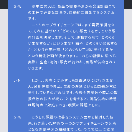
S・W
簡単に言えば、商品の需要予測から発注計画まで
の工程で必要な数量を、自動的に算出するシステム
です。
ニトリのサプライチェーンでは、まず需要予測を立
て、それに基づいて「どのくらい販売するか」という販
売計画を決定します。そして、連動する形で「どのくら
い生産するか」という生産計画や「どのくらい保管する
か」という在庫計画、「どのくらい工場に発注するか」
という発注計画が決まります。これらの計画に沿って、
実際に生産・物流・販売が行われ、商品が供給されて
いきます。
J・M
しかし、実際には必ずしも計画通りには行きませ
ん。過剰在庫や欠品、生産の遅延といった問題が常に
発生しているのが現状です。今後も店舗数や商品の取
扱点数の拡大が続くことを考えると、商品供給の改善
は現時点で対処すべき、喫緊の課題でした。
S・W
こうした課題の改善をシステム面から検討した結
果、行き着いた解答の一つがサプライチェーンの起点
となる需要予測の精緻化でした。今まで以上に確度