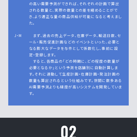
の高い需要予測ができれば、それぞれの計画で算出
される数量と、実際の数量との差を縮めることがで
き、より適正な量の商品供給が可能になると考えまし
た。
J・M
まず、過去の売上データ、在庫データ、輸送日数、セ
ール・販売促進計画などのイベントといった、必要と
なる膨大なデータを与件として係数化し、事前に設
定・登録します。
すると、各商品の「どの時期に、どの程度の数量が
必要となるか」という予測を店舗別に自動計算しま
す。それに連動して生産計画・在庫計画・発注計画の
数量も算出されるという仕組みです。世間に数多ある
AI需要予測よりも精度が高いシステムを開発していま
す。
02