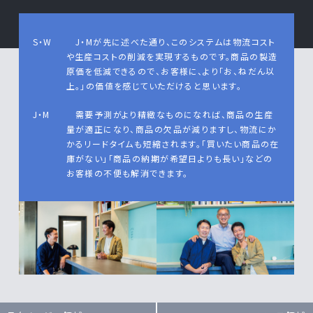
S・W
J・Mが先に述べた通り、このシステムは物流コスト
や生産コストの削減を実現するものです。商品の製造
原価を低減できるので、お客様に、より「お、ねだん以
上。」の価値を感じていただけると思います。
J・M
需要予測がより精緻なものになれば、商品の生産
量が適正になり、商品の欠品が減りますし、物流にか
かるリードタイムも短縮されます。「買いたい商品の在
庫がない」「商品の納期が希望日よりも長い」などの
お客様の不便も解消できます。