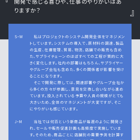
開発で感じる喜びや、仕事のやりがいはあ
りますか？
S・W
私はプロジェクトのシステム開発全体をマネジメン
トしています。システムの導入で、原材料の調達、製品
の生産、在庫管理、貿易、物流、店舗での販売も含め
た、サプライチェーンのほぼすべての工程が質的に大
きく変化します。社内の部署はもちろん、サプライヤー
やグループ会社も含めた、多くの関係者が影響を受け
ることになります。
そこで開発に際しては、関連部署やグループ会社か
ら多くの方々が参画し、意見を交換し合いながら進め
ています。投入されている予算や人員の規模がとても
大きいため、全体のマネジメントが大変ですが、そこ
にやりがいも感じています。
J・M
当社では何百という新商品が毎週のように開発さ
れ、セールや販売促進計画も高頻度で実施していま
す。そのため、商品ごとに店舗別の需要予測を計算す