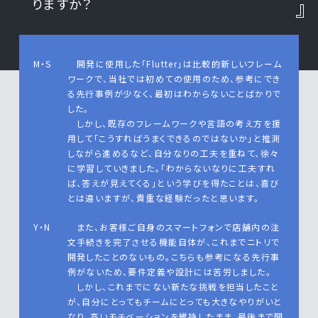
りますか？
M・S
開発に使用した「Flutter」は比較的新しいフレーム
ワークで、当社では初めての使用のため、参考にでき
る先行事例が少なく、最初はわからないことばかりで
した。
しかし、既存のフレームワークや言語の考え方を援
用して「こうすればうまくできるのではないか」と推測
しながら進めるなど、自分なりの工夫を重ねて、徐々
に学習していきました。「わからないなりに工夫すれ
ば、答えが見えてくる」という学びを得たことは、喜び
とは違いますが、貴重な経験だったと思います。
Y・N
また、お客様ご自身のスマートフォンで店舗内の注
文手続きを完了させる機能自体が、これまでニトリで
開発したことのないもの。こちらも参考になる先行事
例がないため、要件定義や設計には苦労しました。
しかし、これまでにない新たな挑戦を担当したこと
が、自分にとってもチームにとっても大きなやりがいと
なり、高いモチベーションを維持したまま、最後まで開