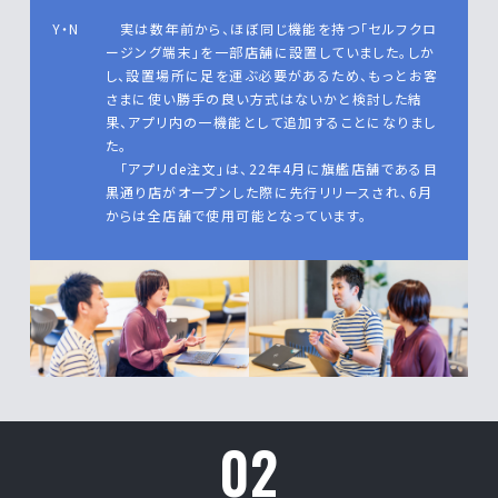
Y・N
実は数年前から、ほぼ同じ機能を持つ「セルフクロ
ージング端末」を一部店舗に設置していました。しか
し、設置場所に足を運ぶ必要があるため、もっとお客
さまに使い勝手の良い方式はないかと検討した結
果、アプリ内の一機能として追加することになりまし
た。
「アプリde注文」は、22年4月に旗艦店舗である⽬
黒通り店がオープンした際に先行リリースされ、6月
からは全店舗で使用可能となっています。
02