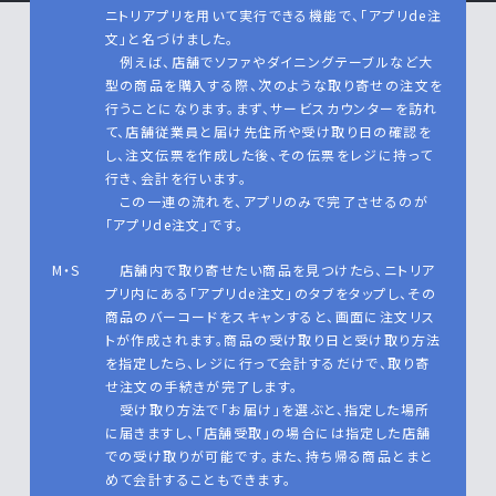
ニトリアプリを用いて実行できる機能で、「アプリde注
文」と名づけました。
例えば、店舗でソファやダイニングテーブルなど大
型の商品を購入する際、次のような取り寄せの注文を
行うことになります。まず、サービスカウンターを訪れ
て、店舗従業員と届け先住所や受け取り日の確認を
し、注文伝票を作成した後、その伝票をレジに持って
行き、会計を行います。
この一連の流れを、アプリのみで完了させるのが
「アプリde注文」です。
M・S
店舗内で取り寄せたい商品を見つけたら、ニトリア
プリ内にある「アプリde注文」のタブをタップし、その
商品のバーコードをスキャンすると、画面に注文リス
トが作成されます。商品の受け取り⽇と受け取り方法
を指定したら、レジに行って会計するだけで、取り寄
せ注文の手続きが完了します。
受け取り方法で「お届け」を選ぶと、指定した場所
に届きますし、「店舗受取」の場合には指定した店舗
での受け取りが可能です。また、持ち帰る商品とまと
めて会計することもできます。