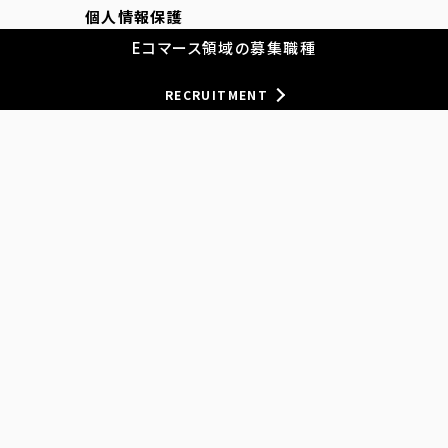
個人情報保護
Eコマース領域の募集職種
従業員等の個人情報保護
匿名加工情報
RECRUITMENT
サイトポリシー
当ホームページに掲載されているあらゆる内容の無許可
転載・転用を禁止します。すべての内容は日本の著作権法及
び国際条約によって保護を受けています
Copyright Nitori Holdings Co., Ltd. All rights reserved.
Never reproduce or republicate without written
permission.